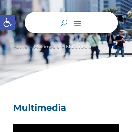
Abrir barra de herramientas
Home
Multimedia
Multimedia
9
9
Multimedia