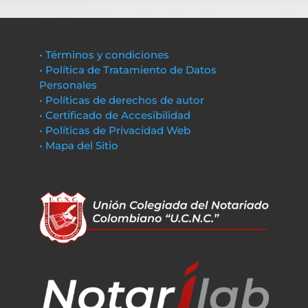
• Términos y condiciones
• Política de Tratamiento de Datos
Personales
• Políticas de derechos de autor
• Certificado de Accesibilidad
• Políticas de Privacidad Web
• Mapa del Sitio