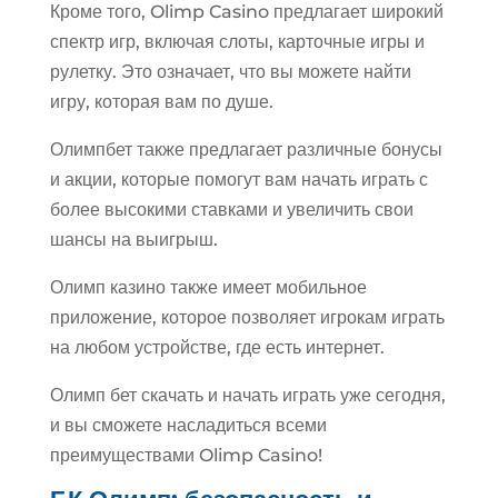
Кроме того, Olimp Casino предлагает широкий
спектр игр, включая слоты, карточные игры и
рулетку. Это означает, что вы можете найти
игру, которая вам по душе.
Олимпбет также предлагает различные бонусы
и акции, которые помогут вам начать играть с
более высокими ставками и увеличить свои
шансы на выигрыш.
Олимп казино также имеет мобильное
приложение, которое позволяет игрокам играть
на любом устройстве, где есть интернет.
Олимп бет скачать и начать играть уже сегодня,
и вы сможете насладиться всеми
преимуществами Olimp Casino!