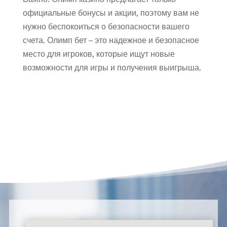
официальные бонусы и акции, поэтому вам не
нужно беспокоиться о безопасности вашего
счета. Олимп бет – это надежное и безопасное
место для игроков, которые ищут новые
возможности для игры и получения выигрыша.