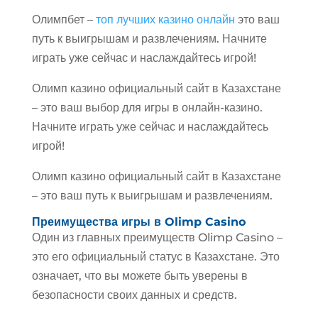
Олимпбет –
топ лучших казино онлайн
это ваш
путь к выигрышам и развлечениям. Начните
играть уже сейчас и наслаждайтесь игрой!
Олимп казино официальный сайт в Казахстане
– это ваш выбор для игры в онлайн-казино.
Начните играть уже сейчас и наслаждайтесь
игрой!
Олимп казино официальный сайт в Казахстане
– это ваш путь к выигрышам и развлечениям.
Преимущества игры в Olimp Casino
Один из главных преимуществ Olimp Casino –
это его официальный статус в Казахстане. Это
означает, что вы можете быть уверены в
безопасности своих данных и средств.