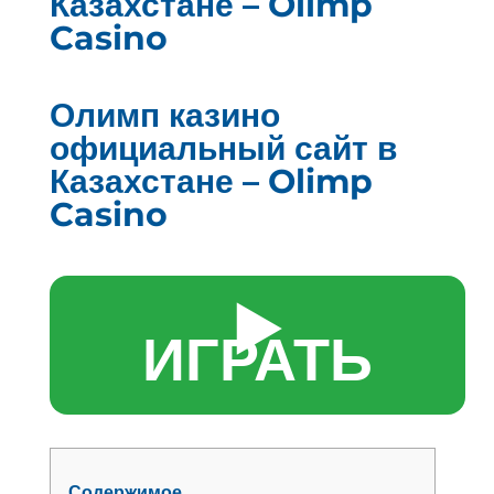
Казахстане – Olimp
Casino
Олимп казино
официальный сайт в
Казахстане – Olimp
Casino
▶️
ИГРАТЬ
Содержимое