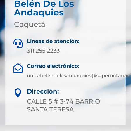
Belén De Los
Andaquies
Caquetá
Líneas de atención:

311 255 2233
Correo electrónico:

unicabelendelosandaquies@supernotariad
Dirección:

CALLE 5 # 3-74 BARRIO
SANTA TERESA