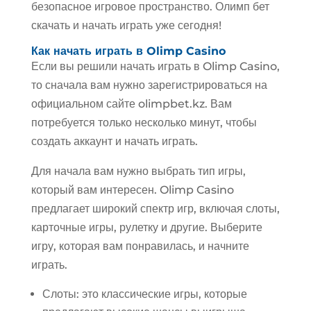
безопасное игровое пространство. Олимп бет
скачать и начать играть уже сегодня!
Как начать играть в Olimp Casino
Если вы решили начать играть в Olimp Casino,
то сначала вам нужно зарегистрироваться на
официальном сайте olimpbet.kz. Вам
потребуется только несколько минут, чтобы
создать аккаунт и начать играть.
Для начала вам нужно выбрать тип игры,
который вам интересен. Olimp Casino
предлагает широкий спектр игр, включая слоты,
карточные игры, рулетку и другие. Выберите
игру, которая вам понравилась, и начните
играть.
Слоты: это классические игры, которые