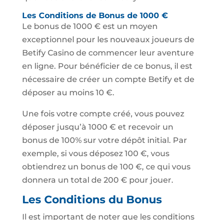
Les Conditions de Bonus de 1000 €
Le bonus de 1000 € est un moyen
exceptionnel pour les nouveaux joueurs de
Betify Casino de commencer leur aventure
en ligne. Pour bénéficier de ce bonus, il est
nécessaire de créer un compte Betify et de
déposer au moins 10 €.
Une fois votre compte créé, vous pouvez
déposer jusqu’à 1000 € et recevoir un
bonus de 100% sur votre dépôt initial. Par
exemple, si vous déposez 100 €, vous
obtiendrez un bonus de 100 €, ce qui vous
donnera un total de 200 € pour jouer.
Les Conditions du Bonus
Il est important de noter que les conditions