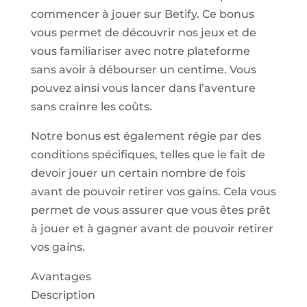
commencer à jouer sur Betify. Ce bonus
vous permet de découvrir nos jeux et de
vous familiariser avec notre plateforme
sans avoir à débourser un centime. Vous
pouvez ainsi vous lancer dans l’aventure
sans crainre les coûts.
Notre bonus est également régie par des
conditions spécifiques, telles que le fait de
devoir jouer un certain nombre de fois
avant de pouvoir retirer vos gains. Cela vous
permet de vous assurer que vous êtes prêt
à jouer et à gagner avant de pouvoir retirer
vos gains.
Avantages
Description