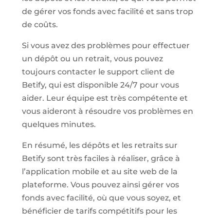
de gérer vos fonds avec facilité et sans trop
de coûts.
Si vous avez des problèmes pour effectuer
un dépôt ou un retrait, vous pouvez
toujours contacter le support client de
Betify, qui est disponible 24/7 pour vous
aider. Leur équipe est très compétente et
vous aideront à résoudre vos problèmes en
quelques minutes.
En résumé, les dépôts et les retraits sur
Betify sont très faciles à réaliser, grâce à
l’application mobile et au site web de la
plateforme. Vous pouvez ainsi gérer vos
fonds avec facilité, où que vous soyez, et
bénéficier de tarifs compétitifs pour les