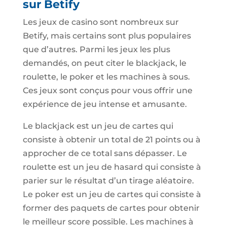
sur Betify
Les jeux de casino sont nombreux sur
Betify, mais certains sont plus populaires
que d’autres. Parmi les jeux les plus
demandés, on peut citer le blackjack, le
roulette, le poker et les machines à sous.
Ces jeux sont conçus pour vous offrir une
expérience de jeu intense et amusante.
Le blackjack est un jeu de cartes qui
consiste à obtenir un total de 21 points ou à
approcher de ce total sans dépasser. Le
roulette est un jeu de hasard qui consiste à
parier sur le résultat d’un tirage aléatoire.
Le poker est un jeu de cartes qui consiste à
former des paquets de cartes pour obtenir
le meilleur score possible. Les machines à