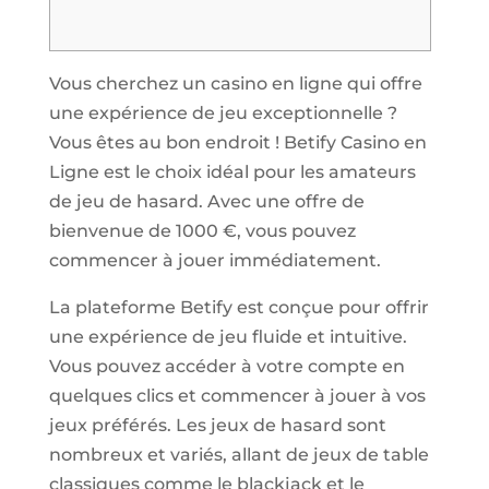
Vous cherchez un casino en ligne qui offre
une expérience de jeu exceptionnelle ?
Vous êtes au bon endroit ! Betify Casino en
Ligne est le choix idéal pour les amateurs
de jeu de hasard. Avec une offre de
bienvenue de 1000 €, vous pouvez
commencer à jouer immédiatement.
La plateforme Betify est conçue pour offrir
une expérience de jeu fluide et intuitive.
Vous pouvez accéder à votre compte en
quelques clics et commencer à jouer à vos
jeux préférés. Les jeux de hasard sont
nombreux et variés, allant de jeux de table
classiques comme le blackjack et le