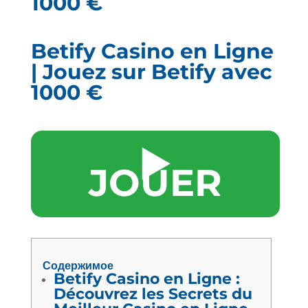
1000 €
Betify Casino en Ligne
| Jouez sur Betify avec
1000 €
▶️
JOUER
Содержимое
Betify Casino en Ligne :
Découvrez les Secrets du