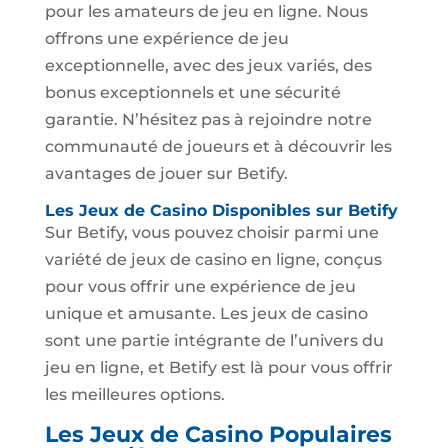
pour les amateurs de jeu en ligne. Nous
offrons une expérience de jeu
exceptionnelle, avec des jeux variés, des
bonus exceptionnels et une sécurité
garantie. N’hésitez pas à rejoindre notre
communauté de joueurs et à découvrir les
avantages de jouer sur Betify.
Les Jeux de Casino Disponibles sur Betify
Sur Betify, vous pouvez choisir parmi une
variété de jeux de casino en ligne, conçus
pour vous offrir une expérience de jeu
unique et amusante. Les jeux de casino
sont une partie intégrante de l’univers du
jeu en ligne, et Betify est là pour vous offrir
les meilleures options.
Les Jeux de Casino Populaires