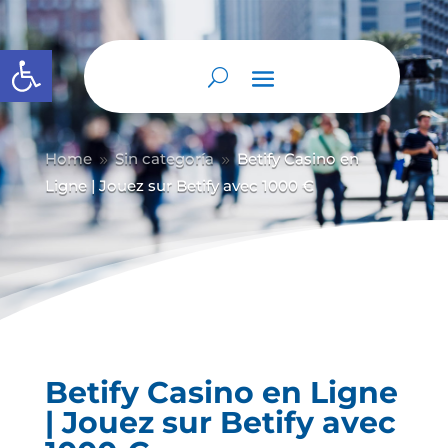
Abrir barra de herramientas
Home
Sin categoría
Betify Casino en
9
9
Ligne | Jouez sur Betify avec 1000 €
Betify Casino en Ligne
| Jouez sur Betify avec