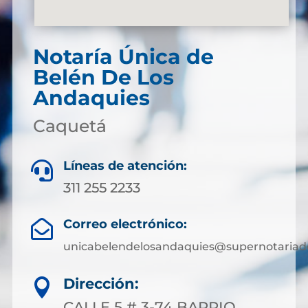
Notaría Única de
Belén De Los
Andaquies
Caquetá
Líneas de atención:

311 255 2233
Correo electrónico:

unicabelendelosandaquies@supernotariad
Dirección:

CALLE 5 # 3-74 BARRIO