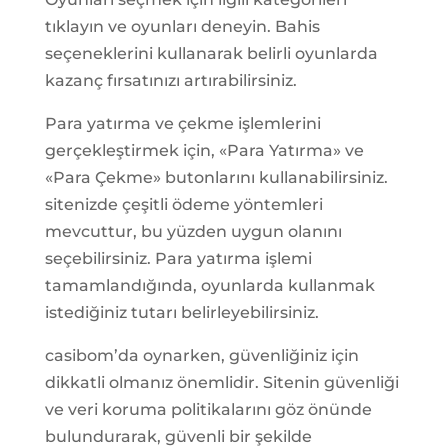
tıklayın ve oyunları deneyin. Bahis
seçeneklerini kullanarak belirli oyunlarda
kazanç fırsatınızı artırabilirsiniz.
Para yatırma ve çekme işlemlerini
gerçekleştirmek için, «Para Yatırma» ve
«Para Çekme» butonlarını kullanabilirsiniz.
sitenizde çeşitli ödeme yöntemleri
mevcuttur, bu yüzden uygun olanını
seçebilirsiniz. Para yatırma işlemi
tamamlandığında, oyunlarda kullanmak
istediğiniz tutarı belirleyebilirsiniz.
casibom’da oynarken, güvenliğiniz için
dikkatli olmanız önemlidir. Sitenin güvenliği
ve veri koruma politikalarını göz önünde
bulundurarak, güvenli bir şekilde