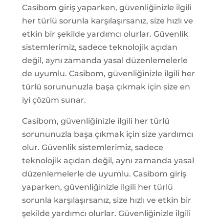
Casibom giriş yaparken, güvenliğinizle ilgili
her türlü sorunla karşılaşırsanız, size hızlı ve
etkin bir şekilde yardımcı olurlar. Güvenlik
sistemlerimiz, sadece teknolojik açıdan
değil, aynı zamanda yasal düzenlemelerle
de uyumlu. Casibom, güvenliğinizle ilgili her
türlü sorununuzla başa çıkmak için size en
iyi çözüm sunar.
Casibom, güvenliğinizle ilgili her türlü
sorununuzla başa çıkmak için size yardımcı
olur. Güvenlik sistemlerimiz, sadece
teknolojik açıdan değil, aynı zamanda yasal
düzenlemelerle de uyumlu. Casibom giriş
yaparken, güvenliğinizle ilgili her türlü
sorunla karşılaşırsanız, size hızlı ve etkin bir
şekilde yardımcı olurlar. Güvenliğinizle ilgili