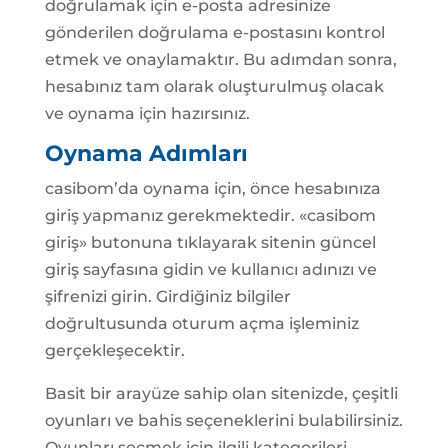
doğrulamak için e-posta adresinize
gönderilen doğrulama e-postasını kontrol
etmek ve onaylamaktır. Bu adımdan sonra,
hesabınız tam olarak oluşturulmuş olacak
ve oynama için hazırsınız.
Oynama Adımları
casibom’da oynama için, önce hesabınıza
giriş yapmanız gerekmektedir. «casibom
giriş» butonuna tıklayarak sitenin güncel
giriş sayfasına gidin ve kullanıcı adınızı ve
şifrenizi girin. Girdiğiniz bilgiler
doğrultusunda oturum açma işleminiz
gerçekleşecektir.
Basit bir arayüze sahip olan sitenizde, çeşitli
oyunları ve bahis seçeneklerini bulabilirsiniz.
Oyunları seçmek için ilgili kategorileri