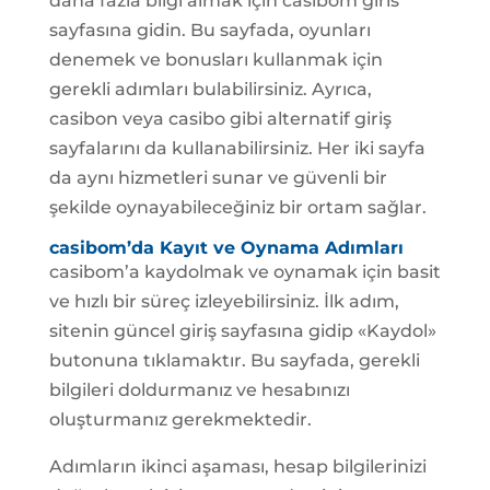
daha fazla bilgi almak için casibom giris
sayfasına gidin. Bu sayfada, oyunları
denemek ve bonusları kullanmak için
gerekli adımları bulabilirsiniz. Ayrıca,
casibon veya casibo gibi alternatif giriş
sayfalarını da kullanabilirsiniz. Her iki sayfa
da aynı hizmetleri sunar ve güvenli bir
şekilde oynayabileceğiniz bir ortam sağlar.
casibom’da Kayıt ve Oynama Adımları
casibom’a kaydolmak ve oynamak için basit
ve hızlı bir süreç izleyebilirsiniz. İlk adım,
sitenin güncel giriş sayfasına gidip «Kaydol»
butonuna tıklamaktır. Bu sayfada, gerekli
bilgileri doldurmanız ve hesabınızı
oluşturmanız gerekmektedir.
Adımların ikinci aşaması, hesap bilgilerinizi