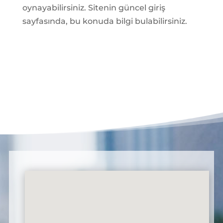
oynayabilirsiniz. Sitenin güncel giriş
sayfasında, bu konuda bilgi bulabilirsiniz.