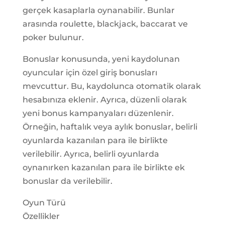
gerçek kasaplarla oynanabilir. Bunlar
arasında roulette, blackjack, baccarat ve
poker bulunur.
Bonuslar konusunda, yeni kaydolunan
oyuncular için özel giriş bonusları
mevcuttur. Bu, kaydolunca otomatik olarak
hesabınıza eklenir. Ayrıca, düzenli olarak
yeni bonus kampanyaları düzenlenir.
Örneğin, haftalık veya aylık bonuslar, belirli
oyunlarda kazanılan para ile birlikte
verilebilir. Ayrıca, belirli oyunlarda
oynanırken kazanılan para ile birlikte ek
bonuslar da verilebilir.
Oyun Türü
Özellikler