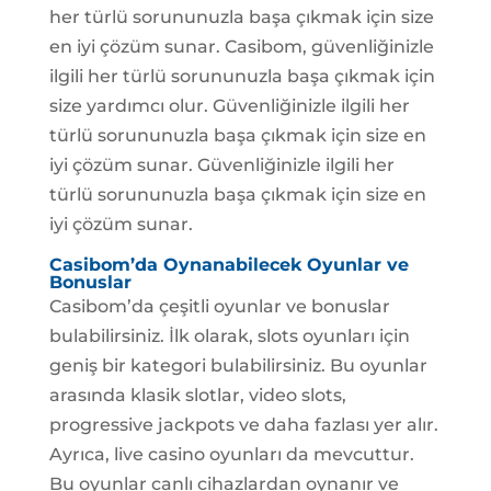
her türlü sorununuzla başa çıkmak için size
en iyi çözüm sunar. Casibom, güvenliğinizle
ilgili her türlü sorununuzla başa çıkmak için
size yardımcı olur. Güvenliğinizle ilgili her
türlü sorununuzla başa çıkmak için size en
iyi çözüm sunar. Güvenliğinizle ilgili her
türlü sorununuzla başa çıkmak için size en
iyi çözüm sunar.
Casibom’da Oynanabilecek Oyunlar ve
Bonuslar
Casibom’da çeşitli oyunlar ve bonuslar
bulabilirsiniz. İlk olarak, slots oyunları için
geniş bir kategori bulabilirsiniz. Bu oyunlar
arasında klasik slotlar, video slots,
progressive jackpots ve daha fazlası yer alır.
Ayrıca, live casino oyunları da mevcuttur.
Bu oyunlar canlı cihazlardan oynanır ve