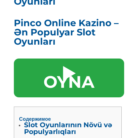
Oyunları
Pinco Online Kazino –
Ən Populyar Slot
Oyunları
▶️
OYNA
Содержимое
Slot Oyunlarının Növü və
Populyarlıqları