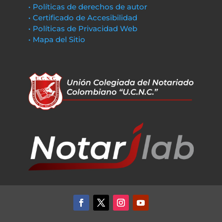
• Políticas de derechos de autor
• Certificado de Accesibilidad
• Políticas de Privacidad Web
• Mapa del Sitio