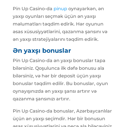
Pin Up Casino-da
pinup
oynayarkən, ən
yaxşı oyunları seçmək üçün ən yaxşı
məlumatları təqdim edirik. Hər oyunun
əsas xüsusiyyətlərini, qazanma şansını və
ən yaxşı stratejiyalarını təqdim edirik.
Ən yaxşı bonuslar
Pin Up Casino-da ən yaxşı bonuslar tapa
bilərsiniz. Qoşulunca ilk dəfə bonusu ala
bilərsiniz, və hər bir deposit üçün yaxşı
bonuslar təqdim edilir. Bu bonuslar, oyun
oynayışınızda ən yaxşı şansı artırır və
qazanma şansınızı artırır.
Pin Up Casino-da bonuslar, Azərbaycanlılar
üçün ən yaxşı seçimdir. Hər bir bonusun
əsas xüsusiyyətlərini və necə ala biləcəyiniz