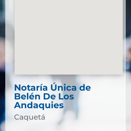
Notaría Única de
Belén De Los
Andaquies
Caquetá