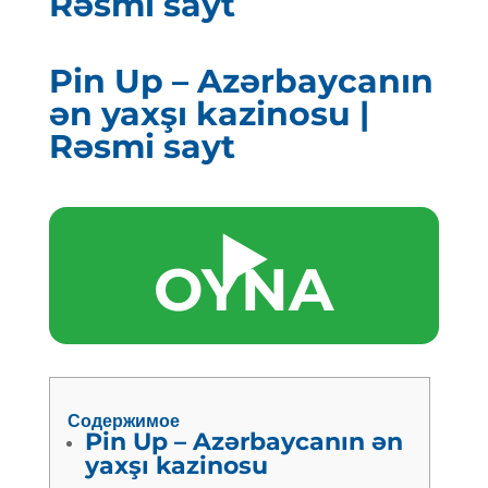
Rəsmi sayt
Pin Up – Azərbaycanın
ən yaxşı kazinosu |
Rəsmi sayt
▶️
OYNA
Содержимое
Pin Up – Azərbaycanın ən
yaxşı kazinosu