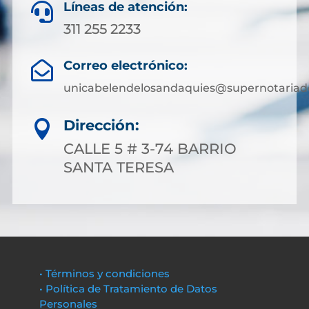
Líneas de atención:

311 255 2233
Correo electrónico:

unicabelendelosandaquies@supernotariad
Dirección:

CALLE 5 # 3-74 BARRIO
SANTA TERESA
• Términos y condiciones
• Política de Tratamiento de Datos
Personales