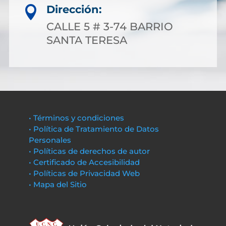
Dirección:

CALLE 5 # 3-74 BARRIO
SANTA TERESA
• Términos y condiciones
• Política de Tratamiento de Datos
Personales
• Políticas de derechos de autor
• Certificado de Accesibilidad
• Políticas de Privacidad Web
• Mapa del Sitio