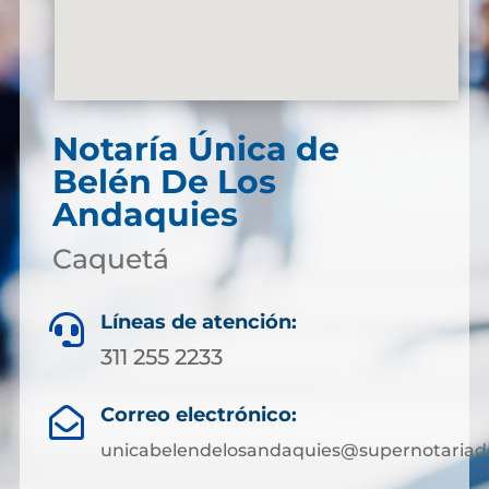
Notaría Única de
Belén De Los
Andaquies
Caquetá
Líneas de atención:

311 255 2233
Correo electrónico:

unicabelendelosandaquies@supernotariad