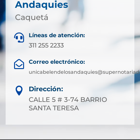
Andaquies
Caquetá
Líneas de atención:

311 255 2233
Correo electrónico:

unicabelendelosandaquies@supernotariad
Dirección:

CALLE 5 # 3-74 BARRIO
SANTA TERESA